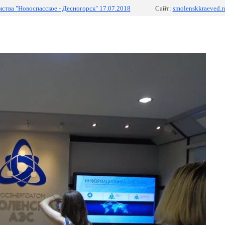
тва "Новоспасское - Десногорск" 17.07.2018
Сайт:
smolenskkraeved.r