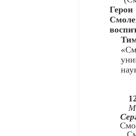
Герои
Смоле
воспи
Ти
«С
уни
нау
12
М
Сер
Смо
См