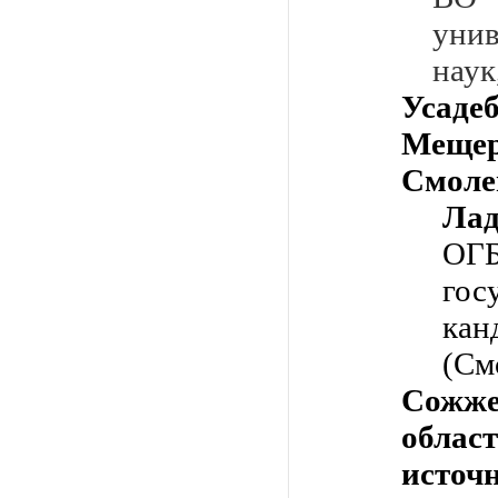
уни
наук
Усад
Мещ
Смоле
Ла
О
гос
кан
(См
Сожж
област
источ