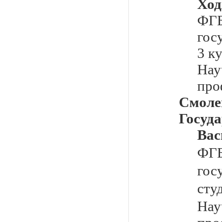
Хо
Ф
гос
3 к
На
про
Смоле
Госуд
Вас
Ф
го
сту
На