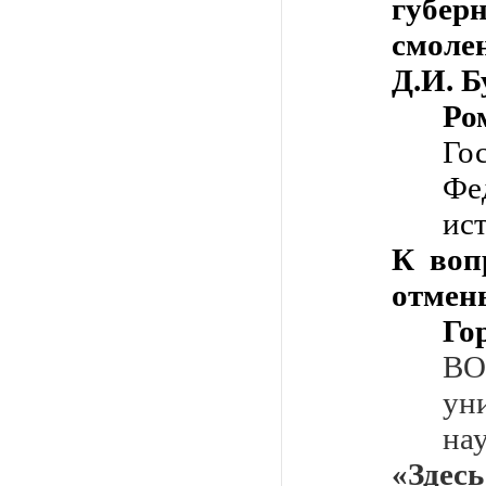
губер
смоле
Д.И. Б
Р
Го
Фе
ис
К воп
отмен
Го
ВО
ун
на
«Здес