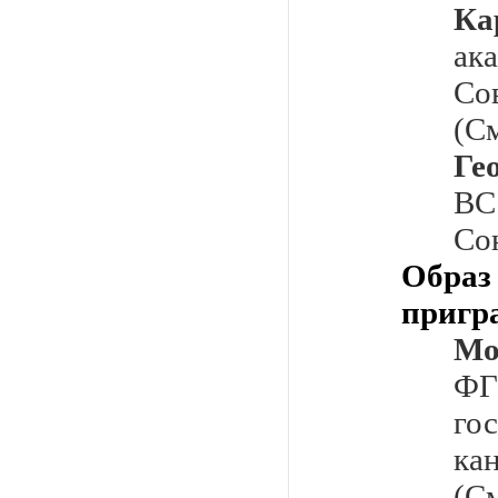
Ка
ак
Со
(С
Ге
ВС
Со
Обра
пригр
Мо
Ф
го
ка
(С