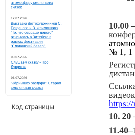
атомосферу смоленских
сказок
17.07.2026
10.00 
Выставка фотохудожников С.
Богданова и В. Флиманкова
конфер
"То, что серрдце дорого"
открылась в Витебске в
атомно
рамках фестиваля
"Славянский базар".
№ 1, 1
09.07.2026
Регист
Слушаем сказку «Про
Лущика»
дистан
01.07.2026
"Зёрнышко раздора". Старая
Ссылка
смоленская сказка
видео
https:
Код страницы
10. 20
11.40
–