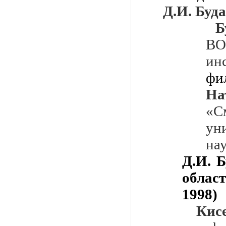
Д.И. Буд
Бу
ВО
ин
фи
На
«С
ун
на
Д.И. 
облас
1998)
Кис