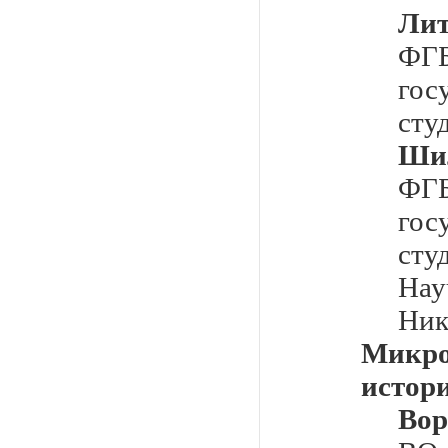
Ли
Ф
го
сту
Ши
Ф
го
сту
Нау
Ник
Микр
истор
Вор