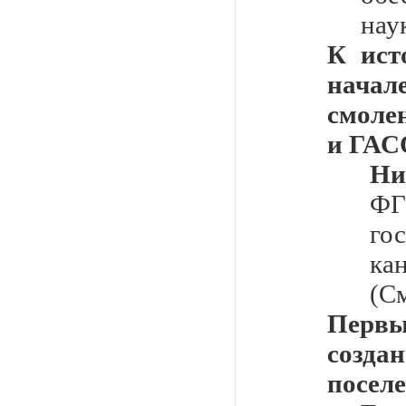
нау
К ист
нача
смоле
и ГАС
Ни
Ф
го
ка
(С
Перв
созда
поселе