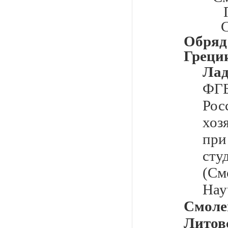
Обряд
Греци
Ла
ФГ
Ро
хоз
при
ст
(См
Нау
Смоле
Литов