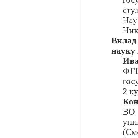
сту
Нау
Ник
Вклад
науку
Ива
Ф
гос
2 к
Кон
ВО
уни
(См