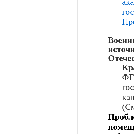
ак
го
Пр
Военн
исто
Отече
Кр
Ф
го
ка
(С
Проб
поме