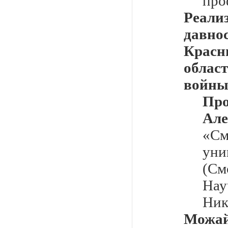
про
Реал
давно
Крас
облас
войны
П
Але
«С
уни
(См
Нау
Ник
Можай