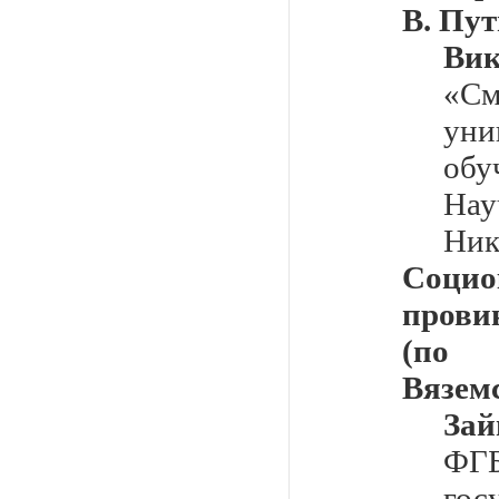
В. Пу
Вик
«С
уни
обу
Нау
Ник
Социо
прови
(по 
Вяземс
За
Ф
го