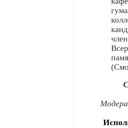
каф
гум
кол
кан
чл
Все
пам
(Смо
Модера
Испол