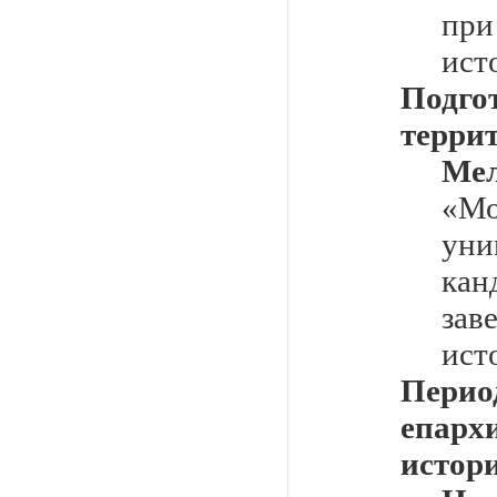
пр
ист
Подго
терри
Ме
«М
уни
кан
за
ист
Перио
епарх
истор