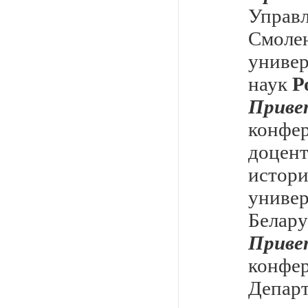
Упра
Смол
униве
наук
Р
Приве
конфер
доцен
истор
униве
Белару
Приве
конф
Депар