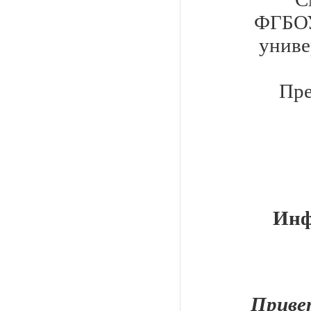
ФГБОУ
униве
Пре
Инф
Прив