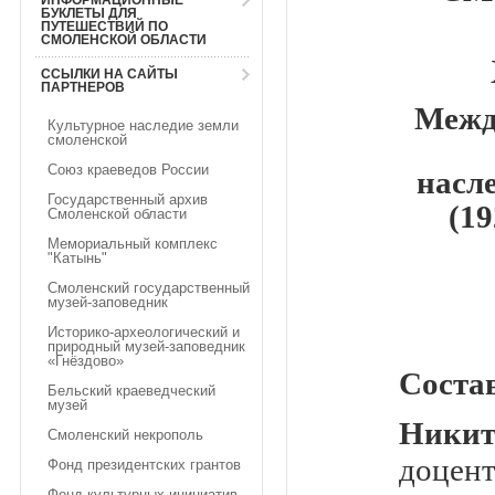
ИНФОРМАЦИОННЫЕ
БУКЛЕТЫ ДЛЯ
ПУТЕШЕСТВИЙ ПО
СМОЛЕНСКОЙ ОБЛАСТИ
ССЫЛКИ НА САЙТЫ
ПАРТНЕРОВ
Межд
Культурное наследие земли
смоленской
Союз краеведов России
насл
Государственный архив
(19
Смоленской области
Мемориальный комплекс
"Катынь"
Смоленский государственный
музей-заповедник
Историко-археологический и
природный музей-заповедник
«Гнёздово»
Соста
Бельский краеведческий
музей
Никит
Смоленский некрополь
доце
Фонд президентских грантов
Фонд культурных инициатив