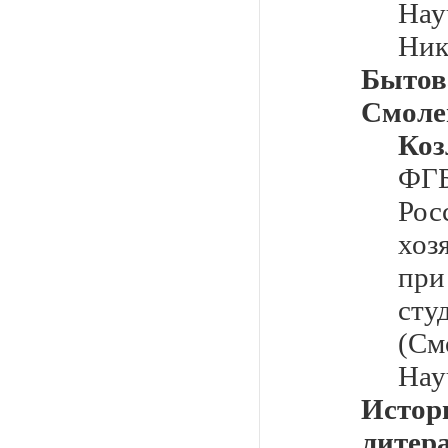
Нау
Ник
Бытов
Смолен
Ко
ФГ
Ро
хоз
при
ст
(См
Нау
Исто
литер