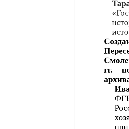
Тар
«Го
исто
исто
Соз
Пере
Смоле
гг. п
архив
Ив
ФГ
Ро
хоз
пр