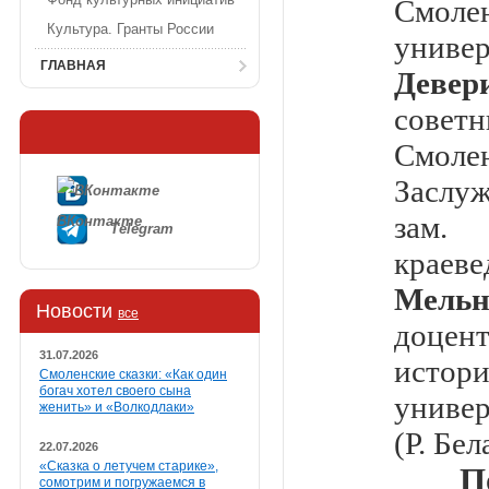
Смол
Культура. Гранты России
универ
ГЛАВНАЯ
Деве
сове
Смол
Заслу
зам.
ВКонтакте
Telegram
краеве
Мельн
Новости
все
доцен
31.07.2026
истор
Смоленские сказки: «Как один
богач хотел своего сына
унив
женить» и «Волкодлаки»
(Р. Бел
22.07.2026
«Сказка о летучем старике»,
П
сомотрим и погружаемся в