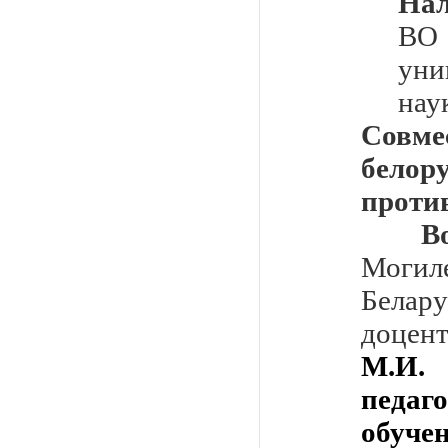
На
ВО
уни
нау
Совме
белор
против
Вороб
Могил
Белар
доцент
М.И.
педаг
обуче