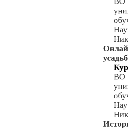
ВО
уни
обу
Нау
Ник
Онла
усадь
Кур
ВО
уни
обу
Нау
Ник
Исто