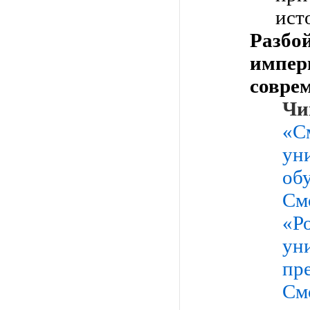
ист
Разбо
импер
совре
Чи
«С
ун
об
См
«
ун
пр
См