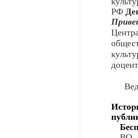
культу
РФ
Де
Прив
Центр
общес
культ
доцен
Вед
Истор
публи
Бес
ВО 