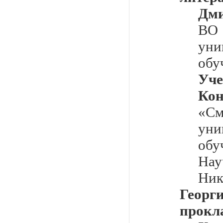
Дми
ВО
уни
обу
У
Кон
«С
уни
обу
Нау
Ник
Георг
прокл