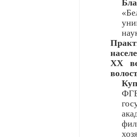
Бл
«Б
уни
наук
Прак
насел
XX ве
волос
Куп
Ф
гос
ак
фил
хоз