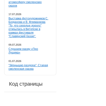
атомосферу смоленских
сказок
17.07.2026
Выставка фотохудожников С.
Богданова и В. Флиманкова
"То, что серрдце дорого"
открылась в Витебске в
рамках фестиваля
"Славянский базар".
09.07.2026
Слушаем сказку «Про
Лущика»
01.07.2026
"Зёрнышко раздора". Старая
смоленская сказка
Код страницы