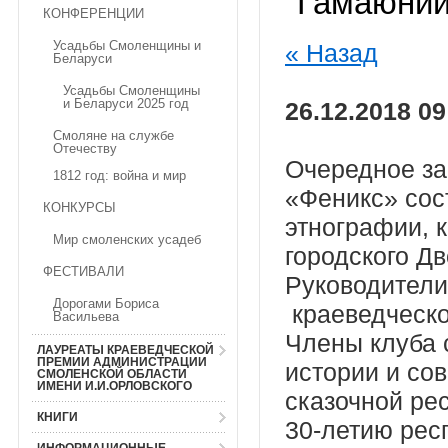
"Гамаюнии
КОНФЕРЕНЦИИ
Усадьбы Смоленщины и
« Назад
Беларуси
Усадьбы Смоленщины
и Беларуси 2025 год
26.12.2018 09
Смоляне на службе
Отечеству
Очередное за
1812 год: война и мир
«Феникс» сос
КОНКУРСЫ
этнографии, 
Мир смоленских усадеб
городского Д
ФЕСТИВАЛИ
Руководители
Дорогами Бориса
краеведческо
Васильева
Члены клуба 
ЛАУРЕАТЫ КРАЕВЕДЧЕСКОЙ
ПРЕМИИ АДМИНИСТРАЦИИ
истории и со
СМОЛЕНСКОЙ ОБЛАСТИ
ИМЕНИ И.И.ОРЛОВСКОГО
сказочной ре
КНИГИ
30-летию респ