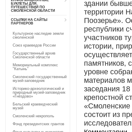
ИНФОРМАЦИОННЫЕ
здании бывш
БУКЛЕТЫ ДЛЯ
ПУТЕШЕСТВИЙ ПО
территории Н
СМОЛЕНСКОЙ ОБЛАСТИ
Поозерье». О
ССЫЛКИ НА САЙТЫ
ПАРТНЕРОВ
республики с
Культурное наследие земли
участников ту
смоленской
истории, прир
Союз краеведов России
осуществляет
Государственный архив
Смоленской области
памятников, с
Мемориальный комплекс
"Катынь"
уровне собра
Смоленский государственный
материалов мо
музей-заповедник
заседания 18
Историко-археологический и
природный музей-заповедник
крепостной с
«Гнёздово»
Бельский краеведческий
«Смоленские 
музей
состоит из п
Смоленский некрополь
исследовател
Фонд президентских грантов
Фонд культурных инициатив