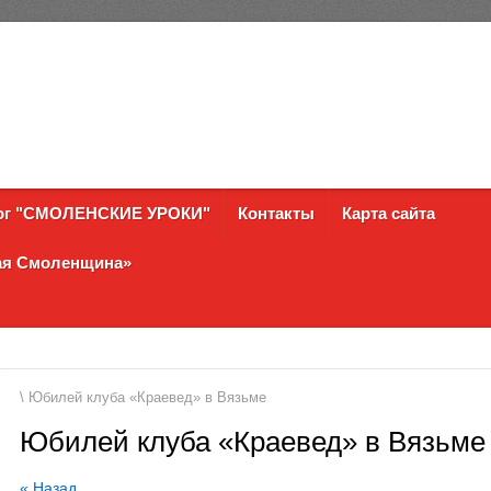
ог "СМОЛЕНСКИЕ УРОКИ"
Контакты
Карта сайта
ная Смоленщина»
\ Юбилей клуба «Краевед» в Вязьме
Юбилей клуба «Краевед» в Вязьме
« Назад