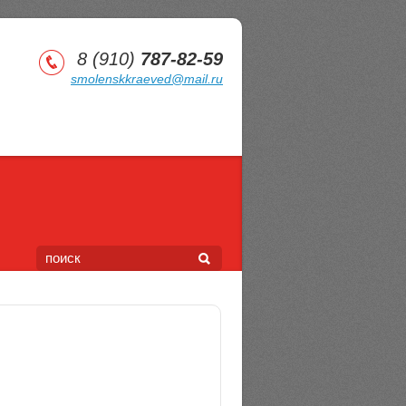
8 (910)
787-82-59
smolenskkraeved@mail.ru