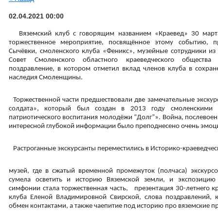
02.04.2021 00:00
Вяземский клуб с говорящим названием «Краевед» 30 марта
торжественное мероприятие, посвящённое этому событию, 
Сычёвки, смоленского клуба «Феникс», музейные сотрудники из 
Совет Смоленского областного краеведческого общества
поздравление, в котором отметил вклад членов клуба в сохран
наследия Смоленщины.
Торжественной части предшествовали две замечательные экскурс
солдата», который был создан в 2013 году смоленскими 
патриотического воспитания молодёжи “Долг”». Война, послевоен
интересной глубокой информации было преподнесено очень эмоци
Растроганные экскурсанты переместились в Историко-краеведчес
музей, где в сжатый временной промежуток (полчаса) экскурс
сумела осветить и историю Вяземской земли, и экспозицию
симфонии стала торжественная часть, презентация 30-летнего к
клуба Еленой Владимировной Свирской, слова поздравлений, 
обмен контактами, а также чаепитие под историю про вяземские пр