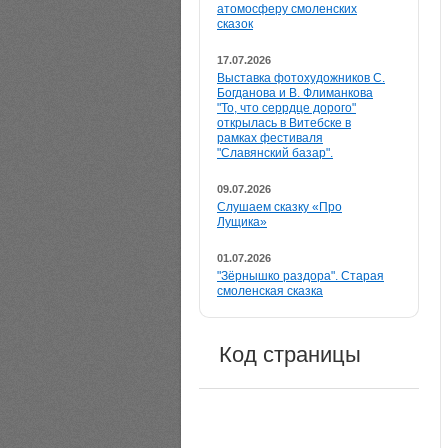
атомосферу смоленских
сказок
17.07.2026
Выставка фотохудожников С.
Богданова и В. Флиманкова
"То, что серрдце дорого"
открылась в Витебске в
рамках фестиваля
"Славянский базар".
09.07.2026
Слушаем сказку «Про
Лущика»
01.07.2026
"Зёрнышко раздора". Старая
смоленская сказка
Код страницы