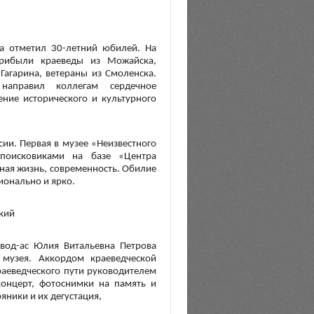
 отметил 30-летний юбилей. На
прибыли краеведы из Можайска,
Гагарина, ветераны из Смоленска.
 направил коллегам сердечное
ение исторического и культурного
ии. Первая в музее «Неизвестного
поисковиками на базе «Центра
ная жизнь, современность. Обилие
онально и ярко.
кий
овод-ас Юлия Витальевна Петрова
 музея. Аккордом краеведческой
раеведческого пути руководителем
концерт, фотоснимки на память и
яники и их дегустация,