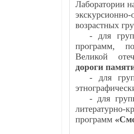
Лаборатории на
экскурсионно-
возрастных гру
- для гру
программ, п
Великой оте
дороги памят
- для гру
этнографическ
- для груп
литературно
программ
«Смо