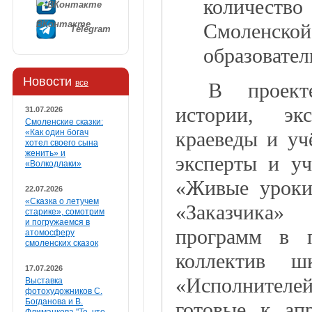
количест
ВКонтакте
Смоленс
Telegram
образовате
Новости
все
В проект
истории, экс
31.07.2026
Смоленские сказки:
краеведы и уч
«Как один богач
хотел своего сына
женить» и
эксперты и уч
«Волкодлаки»
«Живые уроки»
22.07.2026
«Сказка о летучем
«Заказчика»
старике», сомотрим
и погружаемся в
программ в п
атомосферу
смоленских сказок
коллектив
17.07.2026
«Исполнителе
Выставка
фотохудожников С.
Богданова и В.
готовые к ап