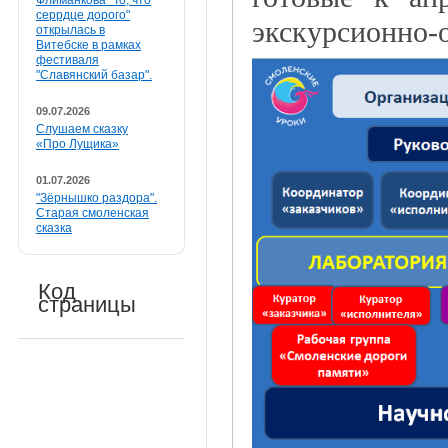
Флиманкова "То, что
серрдце дорого"
экскурсионно-
открылась в
Витебске в рамках
фестиваля
"Славянский базар".
09.07.2026
Слушаем сказку
«Про Лущика»
01.07.2026
"Зёрнышко раздора".
Старая смоленская
сказка
Код
страницы