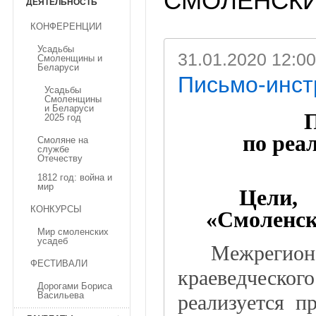
СМОЛЕНСКИ
ДЕЯТЕЛЬНОСТЬ
КОНФЕРЕНЦИИ
Усадьбы
31.01.2020 12:00
Смоленщины и
Беларуси
Письмо-инст
Усадьбы
Смоленщины
и Беларуси
2025 год
по реа
Смоляне на
службе
Отечеству
1812 год: война и
мир
Цели,
КОНКУРСЫ
«Смоленск
Мир смоленских
усадеб
Межрегио
ФЕСТИВАЛИ
краеведческо
Дорогами Бориса
Васильева
реализуется п