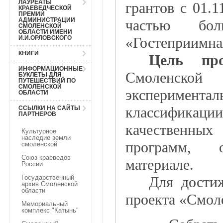
ЛАУРЕАТЫ
грантов с 01.1
КРАЕВЕДЧЕСКОЙ
ПРЕМИИ
АДМИНИСТРАЦИИ
частью бол
СМОЛЕНСКОЙ
ОБЛАСТИ ИМЕНИ
«Гостеприимн
И.И.ОРЛОВСКОГО
КНИГИ
Цель про
ИНФОРМАЦИОННЫЕ
Смоленской 
БУКЛЕТЫ ДЛЯ
ПУТЕШЕСТВИЙ ПО
СМОЛЕНСКОЙ
эксперимент
ОБЛАСТИ
классификации
ССЫЛКИ НА САЙТЫ
ПАРТНЕРОВ
качественных
Культурное
наследие земли
программ, 
смоленской
Союз краеведов
материале.
России
Для дости
Государственный
архив Смоленской
области
проекта «Смол
Мемориальный
комплекс "Катынь"