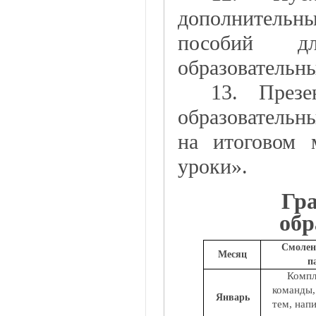
дополнительн
пособий дл
образовательн
13. Презе
образовательн
на итоговом 
уроки».
Гр
обр
Смолен
Месяц
п
Компл
команды,
Январь
тем, нап