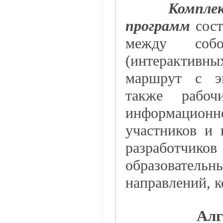
Компле
программ
сос
между собо
(интерактивн
маршрут с эк
также рабоч
информацион
участников и 
разработчико
образователь
направлений, 
Алг