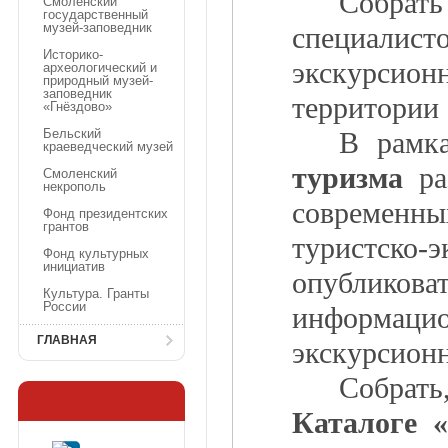
Собрат
Смоленский
государственный
музей-заповедник
специалис
Историко-
экскурсио
археологический и
природный музей-
заповедник
территории 
«Гнёздово»
В рам
Бельский
краеведческий музей
туризма
раз
Смоленский
некрополь
современн
Фонд президентских
грантов
туристско-
Фонд культурных
инициатив
опублико
Культура. Гранты
России
информаци
ГЛАВНАЯ
экскурсион
Собрат
Каталоге 