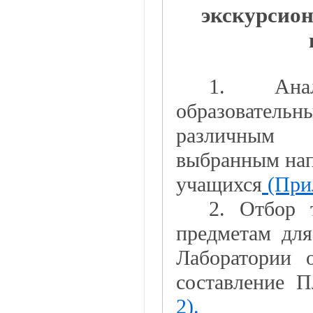
экскурсио
1. Анал
образовательн
различным 
выбранным нап
учащихся
(При
2. Отбор 
предметам для
Лаборатории о
составление 
2).