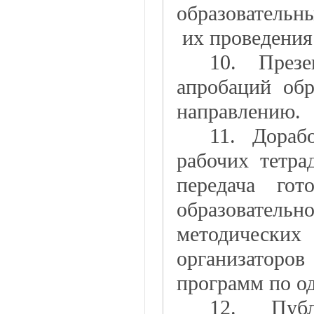
образовательн
их проведения.
10. През
апробаций об
направлению.
11. Дораб
рабочих тетра
передача гот
образовате
методически
организаторо
программ по о
12. Пуб