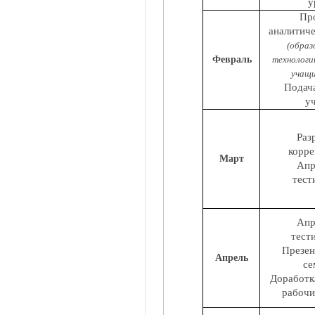
у
Пр
аналитич
(образ
Февраль
технологи
учащи
Подача
у
Раз
корре
Март
Апр
тест
Апр
тест
Презе
Апрель
се
Доработк
рабочи