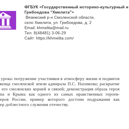
ФГБУК «Государственный историко-культурный и 
Грибоедова “Хмелита”»
Вяземский р-н Смоленской области,
село Хмелита, ул. Грибоедова, д. 2
Email: khmelita@mail.ru
Тел. 8(48481) 3-06-29
Сайт: https://khmelita.com/
 урока: погружение участников в атмосферу жизни и подвигов
енца смоленской земли адмирала П.С. Нахимова; раскрытие
 его смоленских корней и связей; демонстрация образа героя
па и Крыма как одного из самых нравственных героев-
еров России, пример которого достоин подражания как
ер доблестного служения отечеству.