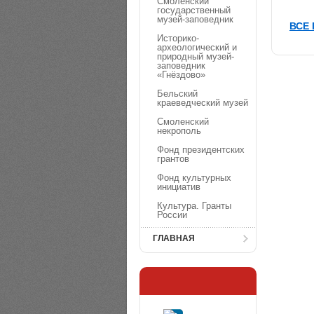
Смоленский
государственный
музей-заповедник
ВСЕ
Историко-
археологический и
природный музей-
заповедник
«Гнёздово»
Бельский
краеведческий музей
Смоленский
некрополь
Фонд президентских
грантов
Фонд культурных
инициатив
Культура. Гранты
России
ГЛАВНАЯ