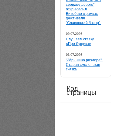
Флиманкова "То, что
серрдце дорого"
открылась в
Витебске в рамках
фестиваля
"Славянский базар".
09.07.2026
Слушаем сказку
«Про Лущика»
01.07.2026
"Зёрнышко раздора".
Старая смоленская
сказка
Код
страницы