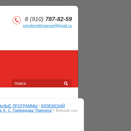
8 (910)
787-82-59
smolenskkraeved@mail.ru
ЛЬНЫЕ ПРОГРАММЫ
\
ВЯЗЕМСКИЙ
 А. С. Грибоедова “Хмелита”
\ Верный сын