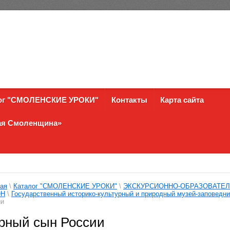
ог "СМОЛЕНСКИЕ УРОКИ"
Контакты
Карта сайта
ная Смоленщина»
ая
\
Каталог "СМОЛЕНСКИЕ УРОКИ"
\
ЭКСКУРСИОННО-ОБРАЗОВАТЕ
ОН
\
Государственный историко-культурный и природный музей-заповедник
ии
рный сын России