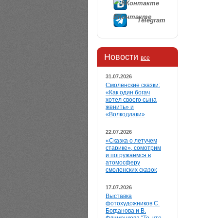
ВКонтакте
Telegram
Новости
все
31.07.2026
Смоленские сказки:
«Как один богач
хотел своего сына
женить» и
«Волкодлаки»
22.07.2026
«Сказка о летучем
старике», сомотрим
и погружаемся в
атомосферу
смоленских сказок
17.07.2026
Выставка
фотохудожников С.
Богданова и В.