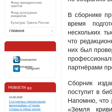
Фонд президентских
грантов
Фонд культурных
В сборнике пр
инициатив
время подго
Культура. Гранты России
нескольких ты
ГЛАВНАЯ
что редакцион
них был прове
профессионал
партнёрами пр
ВКонтакте
Telegram
Сборник изд
Новости
все
поступит в би
10.08.2026
Напомню, что 
Состоялась презентация
монографии «Судьба
«Земля крив
страны и образ эпохи: