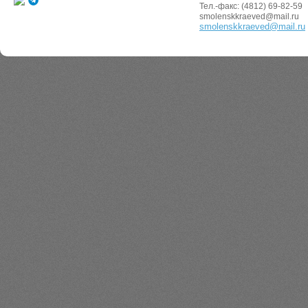
Тел.-факс: (4812) 69-82-59
smolenskkraeved@mail.ru
smolenskkraeved@mail.ru