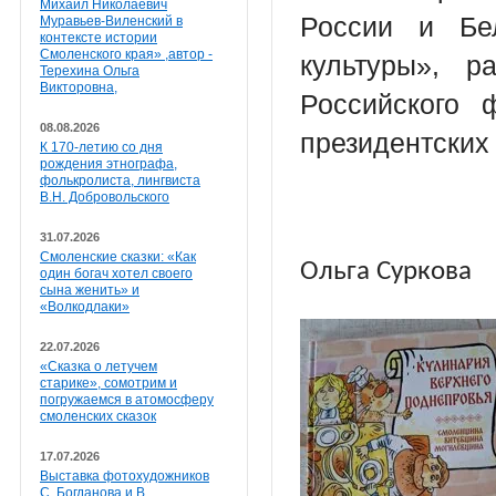
Михаил Николаевич
России и Бе
Муравьев-Виленский в
контексте истории
Смоленского края» ,автор -
культуры», р
Терехина Ольга
Викторовна,
Российского
08.08.2026
президентских 
К 170-летию со дня
рождения этнографа,
фолькролиста, лингвиста
В.Н. Добровольского
31.07.2026
Смоленские сказки: «Как
Ольга Суркова
один богач хотел своего
сына женить» и
«Волкодлаки»
22.07.2026
«Сказка о летучем
старике», сомотрим и
погружаемся в атомосферу
смоленских сказок
17.07.2026
Выставка фотохудожников
С. Богданова и В.