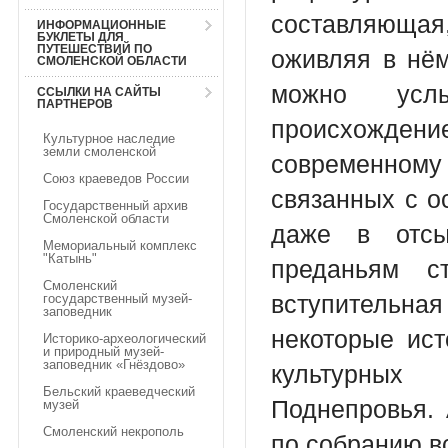
составляющая
ИНФОРМАЦИОННЫЕ
БУКЛЕТЫ ДЛЯ
ПУТЕШЕСТВИЙ ПО
оживляя в нём
СМОЛЕНСКОЙ ОБЛАСТИ
можно услы
ССЫЛКИ НА САЙТЫ
ПАРТНЕРОВ
происхожде
Культурное наследие
земли смоленской
современном
Союз краеведов России
связанных с о
Государственный архив
Смоленской области
даже в отсы
Мемориальный комплекс
"Катынь"
преданьям с
Смоленский
вступительн
государственный музей-
заповедник
некоторые ис
Историко-археологический
и природный музей-
заповедник «Гнёздово»
культурных
Бельский краеведческий
Поднепровья. 
музей
Смоленский некрополь
по собранию в