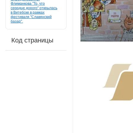
Флиманкова "То, что
серрдце дорого" открылась
в Витебске в рамках
фестиваля "Славянский
базар".
Код страницы