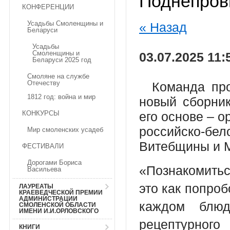
Поднепров
КОНФЕРЕНЦИИ
Усадьбы Смоленщины и
« Назад
Беларуси
Усадьбы
Смоленщины и
03.07.2025 11:
Беларуси 2025 год
Смоляне на службе
Отечеству
Команда прое
1812 год: война и мир
новый сборник
КОНКУРСЫ
его основе – 
российско-бе
Мир смоленских усадеб
Витебщины и
ФЕСТИВАЛИ
Дорогами Бориса
«Познакомитьс
Васильева
это как попроб
ЛАУРЕАТЫ
КРАЕВЕДЧЕСКОЙ ПРЕМИИ
АДМИНИСТРАЦИИ
каждом блюд
СМОЛЕНСКОЙ ОБЛАСТИ
ИМЕНИ И.И.ОРЛОВСКОГО
рецептурног
КНИГИ